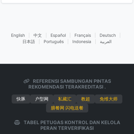
English
|
中文
|
Español
|
Français
|
Deutsch
|
日本語
|
Português
|
Indonesia
|
العربية
REFERENSI SAMBUNGAN PINTAS
REKOMENDASI TERAKREDITASI .
快豚
户型网
私藏汇
教超
免维大师
膳餐网 闪电送餐
TABEL PETUGAS KONTROL DAN KELOLA
PERAN TERVERIFIKASI