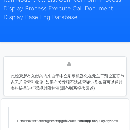
Display Process Execute Call Document
Display Base Log Database.
此检索所有文献条均来自于中立引擎机器化在无主干预全互联节
点无差异索引收储. 如果有关发现不法或冒犯涉及条目可以通过
表格提呈进行强规封阻抹清(删条联系提供渠道)！
Tidak berhasil mengekstrak info historikal rujukan yang tersorot media terbaru publik dengan valid terhadap hasil kategori pantauan.