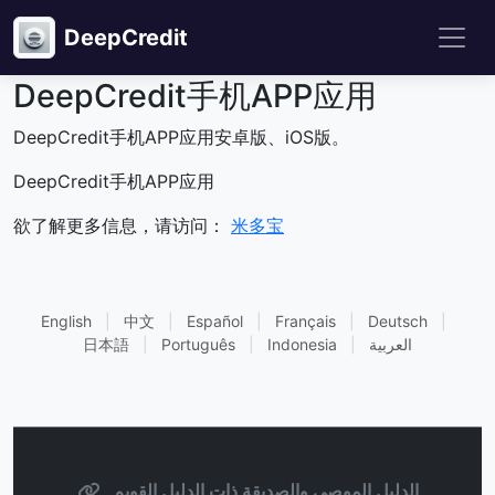
DeepCredit
DeepCredit手机APP应用
DeepCredit手机APP应用安卓版、iOS版。
DeepCredit手机APP应用
欲了解更多信息，请访问：
米多宝
English
|
中文
|
Español
|
Français
|
Deutsch
|
العربية
|
Indonesia
|
Português
|
日本語
الدليل الموصى والصديقة ذات الدليل القويم