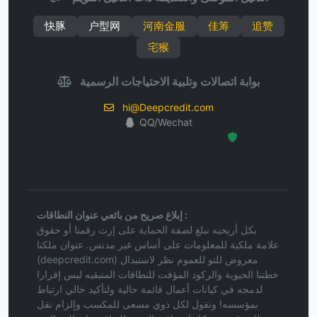
快豚
户型网
河南金服
佳筹
追赞
宅猴
بوابة اتصالات وتلبية الاحتياجات الرسمية
hi@Deepcredit.com
QQ/Wechat
Hosted Protected Environment
إبلاغ صريح من بائعي عنوان النطاقات :
بكل أريحيه نبلغ لصفة الحماية على إرث رقمنا أو حقوق
علامة ملكية للمعلومات على أساس غير مدنس. عنوان ملكنا
(deepcredit.com) معروض للتو للعموم نظر لاستبدال
خطتنا الحيوية والركود المؤقت للنطاقات المتبقيه ليس إقرارا
لدمجه في كيانات أعمال قائمة حالية ولتأكيد خالي ارتباط
بمؤسسه! ونقول لكل ذوي مسعى للمكسب وإلزام نقل